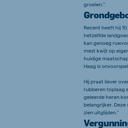
groeien.”
Grondgebo
Recent heeft hij 1
hetzelfde landgoed
kan genoeg ruwvoe
mest kwijt op eige
huidige maatschapp
Haag is onvoorspel
Hij praat liever ov
rubberen toplaag e
geleerde heren kom
belangrijker. Deze 
zien uitglijden.”
Vergunnin