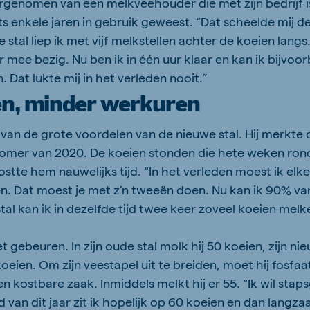
vergenomen van een melkveehouder die met zijn bedrijf i
s enkele jaren in gebruik geweest. “Dat scheelde mij de
e stal liep ik met vijf melkstellen achter de koeien langs
 mee bezig. Nu ben ik in één uur klaar en kan ik bijvo
. Dat lukte mij in het verleden nooit.”
en, minder werkuren
 van de grote voordelen van de nieuwe stal. Hij merkte 
zomer van 2020. De koeien stonden die hete weken ro
stte hem nauwelijks tijd. “In het verleden moest ik elk
n. Dat moest je met z’n tweeën doen. Nu kan ik 90% va
tal kan ik in dezelfde tijd twee keer zoveel koeien melk
t gebeuren. In zijn oude stal molk hij 50 koeien, zijn nie
eien. Om zijn veestapel uit te breiden, moet hij fosfa
n kostbare zaak. Inmiddels melkt hij er 55. “Ik wil stap
d van dit jaar zit ik hopelijk op 60 koeien en dan langz