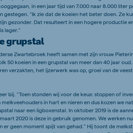
ggegaan, in een jaar tijd van 7.000 naar 8.000 liter p
jn gestegen. “Ik zie dat de koeien het beter doen. Ze ku
jn gezonder. Dat resulteert in een hogere productie e
s lager.”
e grupstal
elderse Zwartebroek heeft samen met zijn vrouw Pieteri
olk 50 koeien in een grupstal van meer dan 40 jaar oud.
ren verzakten, het ijzerwerk was op, groei van de vees
er bij. “Toen stonden wij voor de keus: stoppen of inve
jn melkveehouders in hart en nieren en dus kozen we nat
rupstal naar een ligboxenstal. In oktober 2019 is de a
maart 2020 is deze in gebruik genomen. We werken nu 
n er geen moment spijt van gehad.” Hij toont de melksta