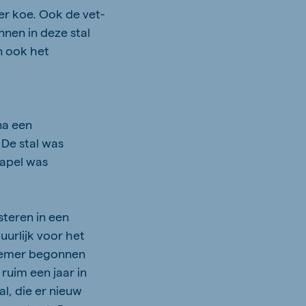
er koe. Ook de vet-
nnen in deze stal
n ook het
na een
 De stal was
tapel was
steren in een
uurlijk voor het
annemer begonnen
ruim een jaar in
l, die er nieuw