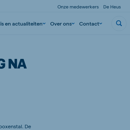
Onze medewerkers
De Heus
s en actualiteiten
Over ons
Contact
G NA
boxenstal. De