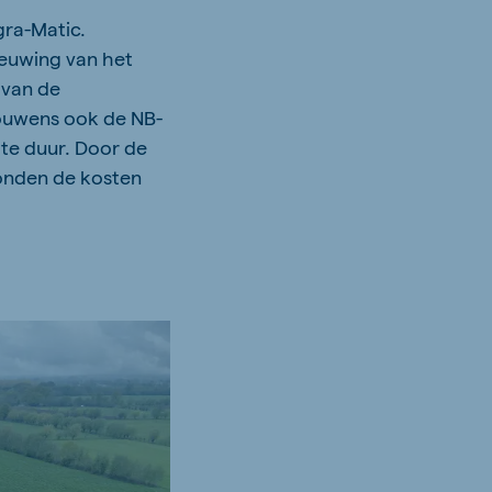
gra-Matic.
ieuwing van het
 van de
rouwens ook de NB-
 te duur. Door de
konden de kosten