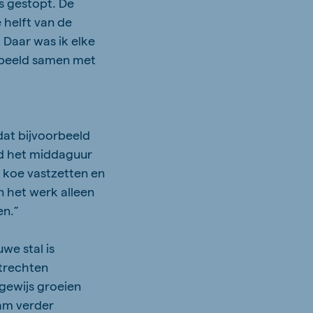
s gestopt. De
 helft van de
. Daar was ik elke
orbeeld samen met
dat bijvoorbeeld
nd het middaguur
e koe vastzetten en
n het werk alleen
en.”
uwe stal is
atrechten
sgewijs groeien
aam verder