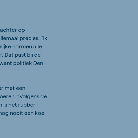
pachter op
lemaal precies. “Ik
ijke normen alle
 Dat past bij de
want politiek Den
oer met een
voeren. “Volgens de
 is het rubber
 nog nooit een koe