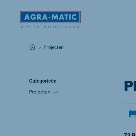
Projecten
Home
Global
English
P
Categorieën
Projecten
(72)
72 P