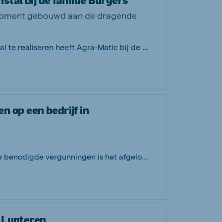
tal bij de familie Burgers
t moment gebouwd aan de dragende
Om de dragende zeugenstal en biggenstal te realiseren heeft Agra-Matic bij de fami...
 op een bedrijf in
Nadat Agra-Matic heeft geholpen met de benodigde vergunningen is het afgelopen jaa...
t Lunteren