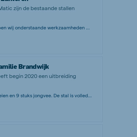
atic zijn de bestaande stallen
Voor de Maatschap ‘De Kleine Kieft’ hebben wij onderstaande werkzaamheden mogen ve...
familie Brandwijk
eeft begin 2020 een uitbreiding
en en 9 stuks jongvee. De stal is volled...