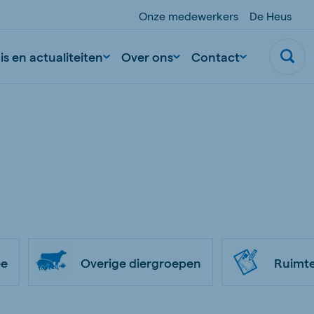
Onze medewerkers
De Heus
s en actualiteiten
Over ons
Contact
ee
Overige diergroepen
Ruimte