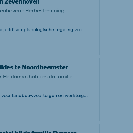
n Zevenhoven
evenhoven - Herbestemming
Het wijzigingsplan heeft betrekking op de juridisch-planologische regeling voor de...
 Dides te Noordbeemster
ck Heideman hebben de familie
Deze schuur / loods is bedoeld als opslag voor landbouwvoertuigen en werktuigen ev...