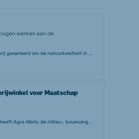
 mogen werken aan de
Op deze locatie wordt de pluimveehouderij gesaneerd om de natuurkwaliteit in het N...
rijwinkel voor Maatschap
Voor Maatschap Peek Fokker uit Herveld heeft Agra-Matic de milieu-, bouwvergunning...