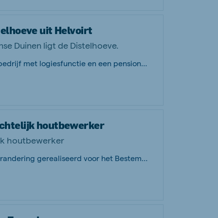
lhoeve uit Helvoirt
se Duinen ligt de Distelhoeve.
Een prachtige locatie voor een recreatiebedrijf met logiesfunctie en een pensionstal.
htelijk houtbewerker
jk houtbewerker
Met hulp van Agra-Matic is een functieverandering gerealiseerd voor het Bestemming...