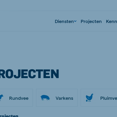
Diensten
Projecten
Kenni
ROJECTEN
Rundvee
Varkens
Pluimv
rojecten