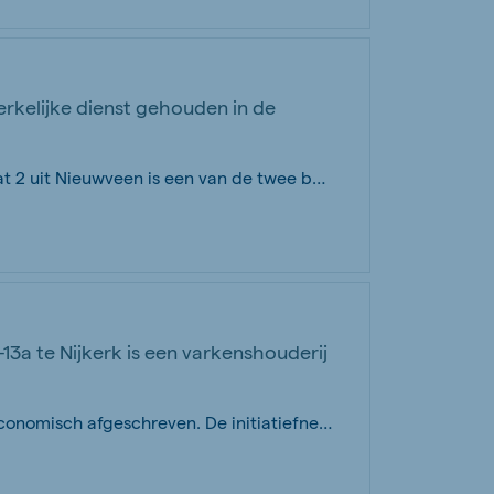
rkelijke dienst gehouden in de
De Gereformeerde Kerk aan de Kerkstraat 2 uit Nieuwveen is een van de twee beeldbe...
3a te Nijkerk is een varkenshouderij
De bedrijfsgebouwen zijn technisch en economisch afgeschreven. De initiatiefnemer...