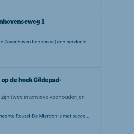
nhovenseweg 1
Op de locatie Jonge Zevenhovenseweg 1 in Zevenhoven hebben wij een herziening van...
 op de hoek Gildepad-
zijn twee intensieve veehouderijen
Samen met de initiatiefnemers en de gemeente Reusel-De Mierden is met succes een r...